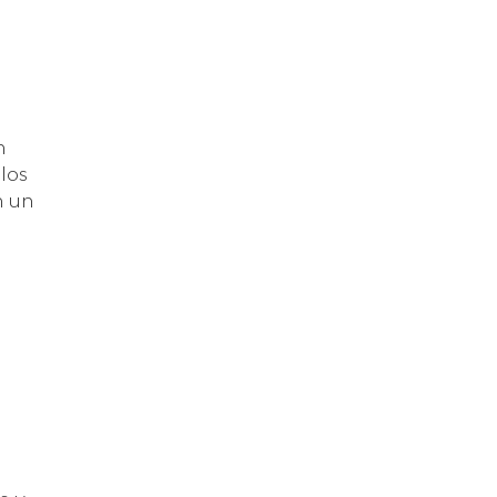
n
los
n un