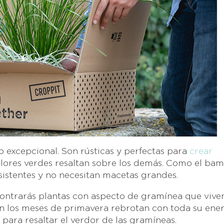
o excepcional. Son rústicas y perfectas para
crear
olores verdes resaltan sobre los demás. Como el bam
sistentes y no necesitan macetas grandes.
ontrarás plantas con aspecto de gramínea que vive
n los meses de primavera rebrotan con toda su ener
para resaltar el verdor de las gramíneas.