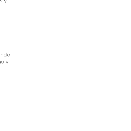
s y
pando
no y