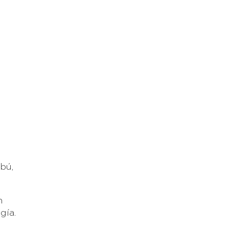
bú,
n
gía.