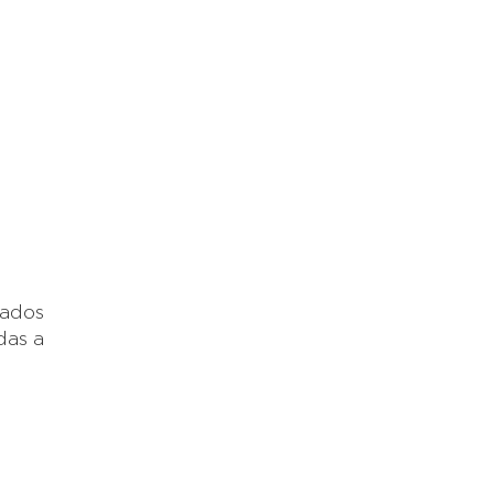
iados
das a