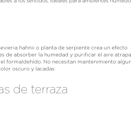
ables a los sentidos, ideales para ambientes húmedo
vieria hahnii o planta de serpiente crea un efecto
des de absorber la humedad y purificar el aire atra
o el formaldehído. No necesitan mantenimiento algu
olor oscuro y lacadas.
as de terraza