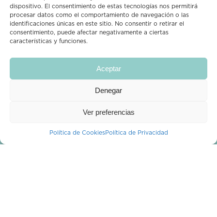
Síguenos en Instagram
dispositivo. El consentimiento de estas tecnologías nos permitirá
procesar datos como el comportamiento de navegación o las
identificaciones únicas en este sitio. No consentir o retirar el
consentimiento, puede afectar negativamente a ciertas
características y funciones.
Aceptar
CROPPIT
Denegar
Descubre y vota
¿Quiénes Somos?
Ver preferencias
¿Tienes alguna duda?
Política de Cookies
Política de Privacidad
Blog
Mi cuenta
PROFESIONALES
Profesionales
Publica una planta