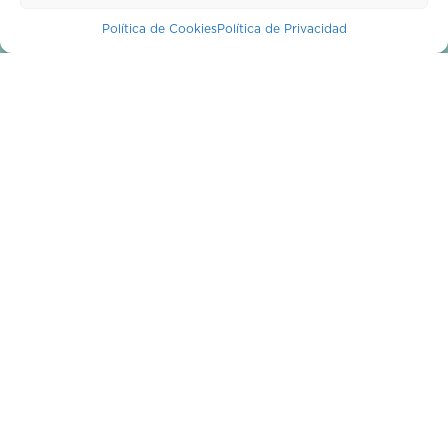
¿Quiénes Somos?
Política de Cookies
Política de Privacidad
¿Tienes alguna duda?
Blog
Mi cuenta
PROFESIONALES
Profesionales
Publica una planta
¿NECESITAS AYUDA?
Horario de atención:
miércoles de 10 a 14 h
info@croppit.com
93 759 26 98
Suscríbete a nuestro