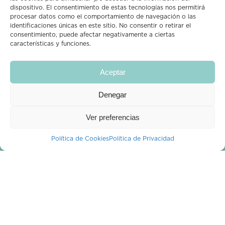
Síguenos en Instagram
dispositivo. El consentimiento de estas tecnologías nos permitirá
procesar datos como el comportamiento de navegación o las
identificaciones únicas en este sitio. No consentir o retirar el
consentimiento, puede afectar negativamente a ciertas
características y funciones.
Aceptar
CROPPIT
Denegar
Descubre y vota
¿Quiénes Somos?
Ver preferencias
¿Tienes alguna duda?
Política de Cookies
Política de Privacidad
Blog
Mi cuenta
PROFESIONALES
Profesionales
Publica una planta