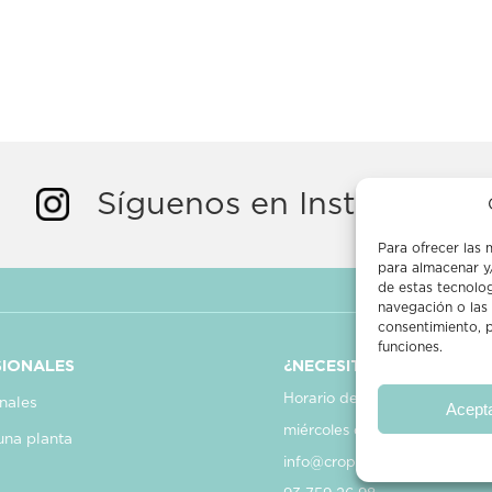
Síguenos en Instagram
Para ofrecer las 
para almacenar y/
de estas tecnolo
navegación o las i
consentimiento, p
funciones.
IONALES
¿NECESITAS AYUDA?
Horario de atención:
nales
Acept
miércoles de 10 a 14 h
una planta
info@croppit.com