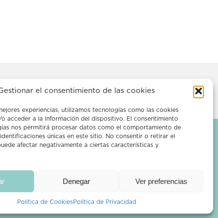
Gestionar el consentimiento de las cookies
mejores experiencias, utilizamos tecnologías como las cookies
o acceder a la información del dispositivo. El consentimiento
gías nos permitirá procesar datos como el comportamiento de
dentificaciones únicas en este sitio. No consentir o retirar el
uede afectar negativamente a ciertas características y
Suscríbete a
ar
Denegar
Ver preferencias
nuestro
Newsletter
Política de Cookies
Política de Privacidad