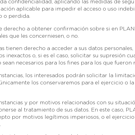
da confidencialidad, aplicando las medidas de segu
slación aplicable para impedir el acceso o uso indebi
o o perdida.
e derecho a obtener confirmación sobre si en PLAN
es que les concerniesen, o no.
s tienen derecho a acceder a sus datos personales, a
os inexactos o, si es el caso, solicitar su supresión c
o sean necesarios para los fines para los que fueron 
tancias, los interesados podrán solicitar la limitac
 únicamente los conservaremos para el ejercicio o l
tancias y por motivos relacionados con su situación
nerse al tratamiento de sus datos. En este caso, PL
cepto por motivos legítimos imperiosos, o el ejercicio
.