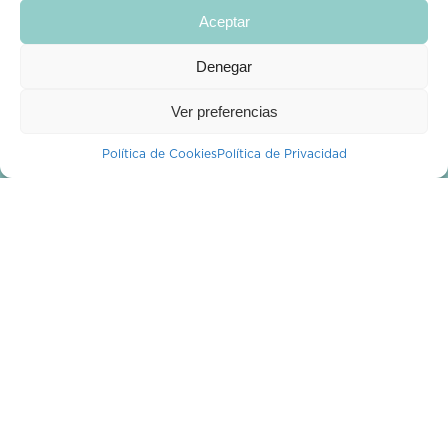
Aceptar
CROPPIT
Denegar
Descubre y vota
¿Quiénes Somos?
Ver preferencias
¿Tienes alguna duda?
Política de Cookies
Política de Privacidad
Blog
Mi cuenta
PROFESIONALES
Profesionales
Publica una planta
¿NECESITAS AYUDA?
Horario de atención:
miércoles de 10 a 14 h
info@croppit.com