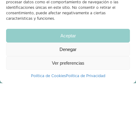
procesar datos como el comportamiento de navegación o las
identificaciones únicas en este sitio. No consentir o retirar el
Síguenos en Instagram
consentimiento, puede afectar negativamente a ciertas
características y funciones.
Aceptar
Denegar
CROPPIT
Ver preferencias
Descubre y vota
¿Quiénes Somos?
Política de Cookies
Política de Privacidad
¿Tienes alguna duda?
Blog
Mi cuenta
PROFESIONALES
Profesionales
Publica una planta