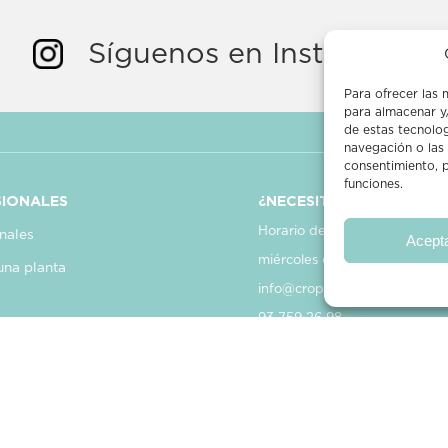
Síguenos en Instagram
Para ofrecer las 
para almacenar y/
de estas tecnolo
navegación o las i
consentimiento, p
funciones.
IONALES
¿NECESITAS AYUDA?
Horario de atención:
nales
Acept
miércoles de 10 a 14 h
una planta
info@croppit.com
93 759 26 98