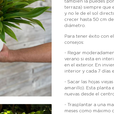
también la puedes pone
terraza) siempre que
y no le de el sol direc
crecer hasta 50 cm de
diámetro.
Para tener éxito con el
consejos:
- Regar moderadamente
verano si esta en inter
en el exterior. En invi
interior y cada 7 días e
- Sacar las hojas vieja
amarillo). Esta planta
nuevas desde el centro
- Trasplantar a una m
meses como máximo de