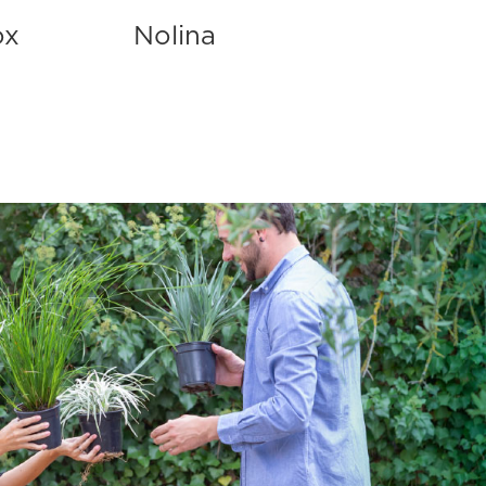
ox
Nolina
Pac