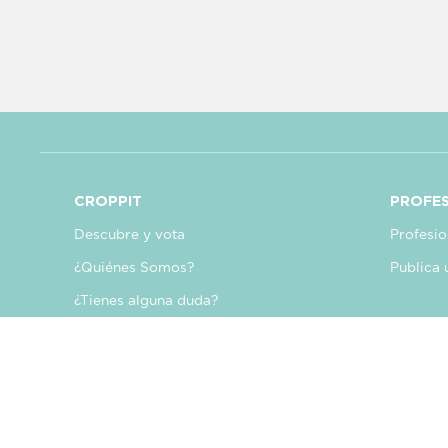
CROPPIT
PROFES
Descubre y vota
Profesio
¿Quiénes Somos?
Publica 
¿Tienes alguna duda?
Blog
Mi cuenta