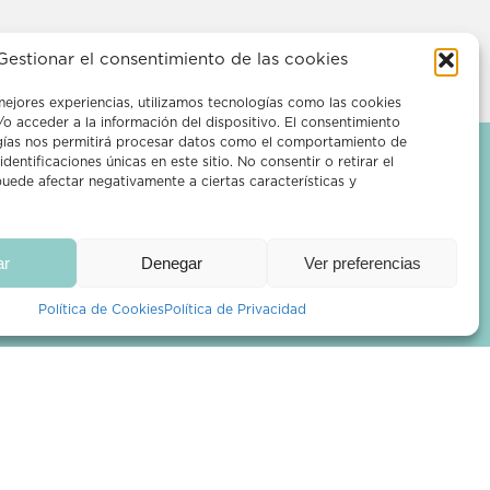
Gestionar el consentimiento de las cookies
mejores experiencias, utilizamos tecnologías como las cookies
o acceder a la información del dispositivo. El consentimiento
gías nos permitirá procesar datos como el comportamiento de
dentificaciones únicas en este sitio. No consentir o retirar el
uede afectar negativamente a ciertas características y
Suscríbete a
ar
Denegar
Ver preferencias
nuestro
Newsletter
Política de Cookies
Política de Privacidad
SUBSCRIBIRME