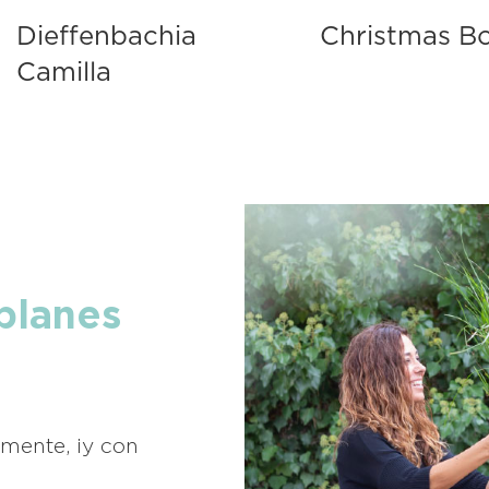
Dieffenbachia
Christmas B
Camilla
planes
mente, ¡y con