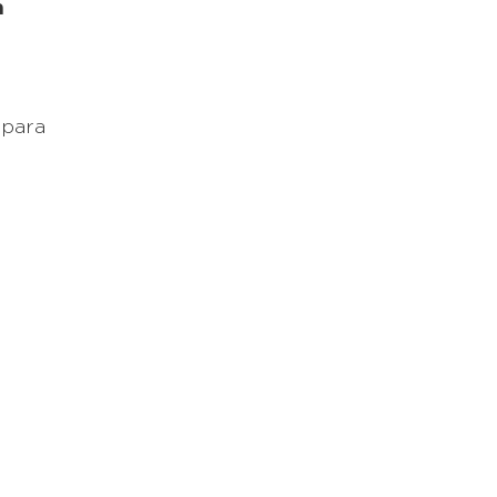
a
 para