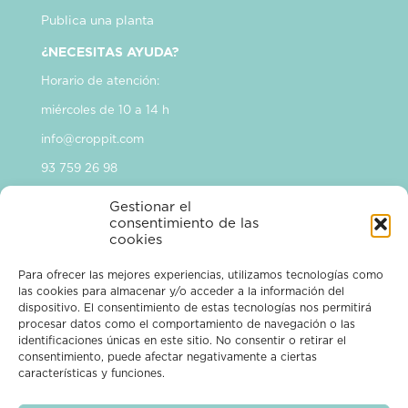
Publica una planta
¿NECESITAS AYUDA?
Horario de atención:
miércoles de 10 a 14 h
info@croppit.com
93 759 26 98
Suscríbete a nuestro
Gestionar el
consentimiento de las
Newsletter
cookies
Para ofrecer las mejores experiencias, utilizamos tecnologías como
las cookies para almacenar y/o acceder a la información del
SUBSCRIBIRME
dispositivo. El consentimiento de estas tecnologías nos permitirá
procesar datos como el comportamiento de navegación o las
identificaciones únicas en este sitio. No consentir o retirar el
consentimiento, puede afectar negativamente a ciertas
características y funciones.